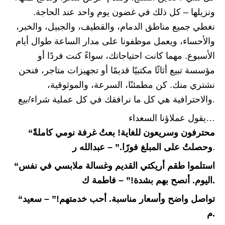
ونزيلها – كل ذلك في غضون يوم واحد عند الحاجة.
نغطي جميع مناطق الدمام، والقطيف، والجبيل، والخبر،
والأحساء، ويعمل موظفونا على مدار الساعة طوال أيام
الأسبوع. مهما كانت احتياجاتك، سواءً كنت فردًا أو
مؤسسة تبيع أثاثًا مكتبيًا قديمًا أو تجهيزات متاجر، فنحن
نشتري منك. كن مطمئنًا، السرعة، والموثوقية،
والاحترافية هي كل ما نرافقك في كل عملية شراء/بيع.
يقول عملاؤنا السعداء…
“محترفون وسريعون للغاية! بعتُ غرفة نومي كاملةً
.
وحصلتُ على المبلغ فورًا.” – عبدالله ر
“استلموا طقم أريكتي القديم وغسالة ملابسي في نفس
اليوم. أنصح بهم بشدة!” – فاطمة ك.
“تواصل واضح وأسعار مناسبة. أحب خدمتهم!” – سعيد
م.