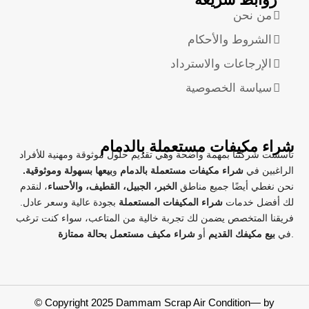
من نحن
الشروط والأحكام
الإرجاعات والاسترداد
سياسة الخصوصية
شراء مكيفات مستعملة بالدمام
تأسست شركتنا بمهمة واضحة وهي تقديم حلول موثوقة ومهنية للأفراد
الراغبين في
شراء مكيفات مستعملة بالدمام
و
بيعها بسهولة وموثوقية.
نحن نغطي أيضًا جميع مناطق
الخبر، الجبيل، القطيف، والأحساء
، لنقدم
لك أفضل خدمات
شراء المكيفات المستعملة
بجودة عالية وسعر عادل.
فريقنا المتخصص يضمن لك تجربة خالية من المتاعب، سواء كنت ترغب
.
في
بيع مكيفك القديم
أو
شراء مكيف مستعمل بحالة ممتازة
© Copyright 2025 Dammam Scrap Air Condition— by