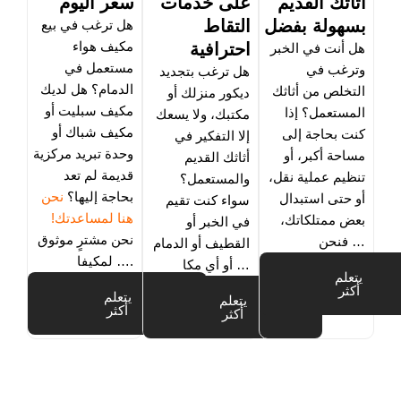
أثاثك القديم
على خدمات
سعر اليوم
بسهولة بفضل
التقاط
هل ترغب في بيع
احترافية
مكيف هواء
هل أنت في الخبر
مستعمل في
وترغب في
هل ترغب بتجديد
الدمام؟ هل لديك
التخلص من أثاثك
ديكور منزلك أو
مكيف سبليت أو
المستعمل؟ إذا
مكتبك، ولا يسعك
مكيف شباك أو
كنت بحاجة إلى
إلا التفكير في
وحدة تبريد مركزية
مساحة أكبر، أو
أثاثك القديم
قديمة لم تعد
تنظيم عملية نقل،
والمستعمل؟
بحاجة إليها؟
نحن
أو حتى استبدال
سواء كنت تقيم
هنا لمساعدتك!
بعض ممتلكاتك،
في الخبر أو
نحن مشترٍ موثوق
فنحن …
القطيف أو الدمام
لمكيفا ….
أو أي مكا …
يتعلم
أكثر
يتعلم
يتعلم
أكثر
أكثر