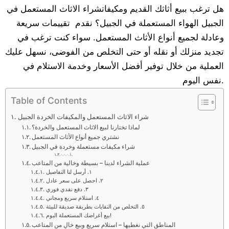
هل ترغب ببيع أثاثك القديم
ومكيفاتشراء الاثاث المستعمل في
الجبيل الهواء المستعملة في الجبيل؟ نقدم تقييمات سريعة
وعادلة لجميع أنواع الأثاث المستعمل. سواء كنت ترغب في
تجديد منزلك أو نقله أو حتى التخلص من الفوضى، نسهل عليك
العملية من خلال توفير أفضل الأسعار وخدمة الاستلام في
نفس اليوم.
Table of Contents
شراء الاثاث المستعمل والمكيفات الخردة الجبيل
لماذا تختارنا لبيع الاثاث المستعمل والخردة؟
نشتري جميع أنواع الأثاث المستعمل
شراء مكيفات مستعملة وخردة في الجبيل
عملية الشراء لدينا – بسيطة وخالية من المتاعب
١. أرسل لنا التفاصيل
٢. احصل على سعر عادل
٣. دفع نقدي فوري
٤. استلام سريع ومجاني
٥. التخلص من النفايات بطريقة صديقة للبيئة
بيع أغراضك المستعملة اليوم!
المناطق التي نغطيها – استلام سريع وبيع خالٍ من المتاعب