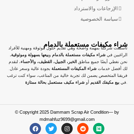
الإرجاعات والاسترداد
سياسة الخصوصية
شراء مكيفات مستعملة بالدمام
تأسست شركتنا بمهمة واضحة وهي تقديم حلول موثوقة ومهنية للأفراد
الراغبين في
شراء مكيفات مستعملة بالدمام
و
بيعها بسهولة وموثوقية.
نحن نغطي أيضًا جميع مناطق
الخبر، الجبيل، القطيف، والأحساء
، لنقدم
لك أفضل خدمات
شراء المكيفات المستعملة
بجودة عالية وسعر عادل.
فريقنا المتخصص يضمن لك تجربة خالية من المتاعب، سواء كنت ترغب
.
في
بيع مكيفك القديم
أو
شراء مكيف مستعمل بحالة ممتازة
© Copyright 2025 Dammam Scrap Air Condition— by
mdmahfuz9699@gmail.com
F
T
I
R
M
a
w
n
e
e