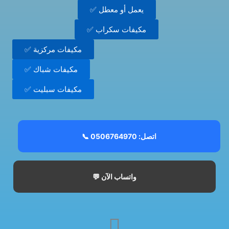
✅ يعمل أو معطل
✅ مكيفات سكراب
✅ مكيفات مركزية
✅ مكيفات شباك
✅ مكيفات سبليت
📞 اتصل: 0506764970
💬 واتساب الآن