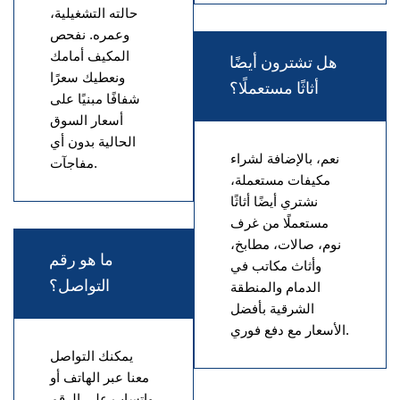
حالته التشغيلية،
وعمره. نفحص
المكيف أمامك
هل تشترون أيضًا
ونعطيك سعرًا
أثاثًا مستعملًا؟
شفافًا مبنيًا على
أسعار السوق
الحالية بدون أي
نعم، بالإضافة لشراء
مفاجآت.
مكيفات مستعملة،
نشتري أيضًا أثاثًا
مستعملًا من غرف
نوم، صالات، مطابخ،
ما هو رقم
وأثاث مكاتب في
التواصل؟
الدمام والمنطقة
الشرقية بأفضل
الأسعار مع دفع فوري.
يمكنك التواصل
معنا عبر الهاتف أو
واتساب على الرقم