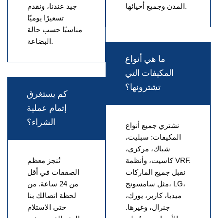
المدن وجميع أحيائها.
جيد عندنا، ونقدم
تسعيرًا يوميًا
مناسبًا حسب حالة
البضاعة.
ما هي أنواع
المكيفات التي
تشترونها؟
كم يستغرق
إتمام عملية
الشراء؟
نشتري جميع أنواع
المكيفات: سبليت،
شباك، مركزي،
كاسيت، وأنظمة VRF.
تُنجز معظم
نقبل جميع الماركات
الصفقات في أقل
مثل سامسونج، LG،
من 24 ساعة. من
ميديا، كارير، يورك،
لحظة اتصالك بنا
جنرال، وغيرها.
حتى الاستلام