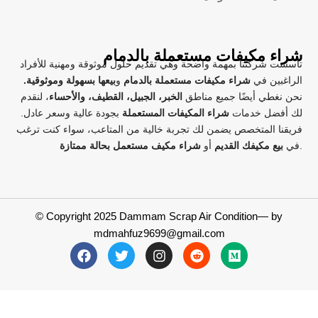
شراء مكيفات مستعملة بالدمام
تأسست شركتنا بمهمة واضحة وهي تقديم حلول موثوقة ومهنية للأفراد
الراغبين في
شراء مكيفات مستعملة بالدمام
و
بيعها بسهولة وموثوقية.
نحن نغطي أيضًا جميع مناطق
الخبر، الجبيل، القطيف، والأحساء
، لنقدم
لك أفضل خدمات
شراء المكيفات المستعملة
بجودة عالية وسعر عادل.
فريقنا المتخصص يضمن لك تجربة خالية من المتاعب، سواء كنت ترغب
.
في
بيع مكيفك القديم
أو
شراء مكيف مستعمل بحالة ممتازة
© Copyright 2025 Dammam Scrap Air Condition— by
mdmahfuz9699@gmail.com
F
T
I
R
M
a
w
n
e
e
c
i
s
d
d
e
t
t
d
i
b
t
a
i
u
o
e
g
t
m